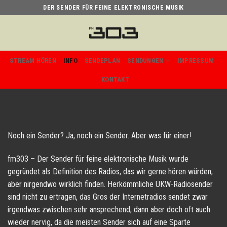
Skip
DER SENDER FÜR FEINE ELEKTRONISCHE MUSIK
to
content
STREAM HÖREN
INFO
SENDEPLAN
SENDUNGEN
IMPRESSUM
KONTAKT
Noch ein Sender? Ja, noch ein Sender. Aber was für einer!
fm303 – Der Sender für feine elektronische Musik wurde
gegründet als Definition des Radios, das wir gerne hören würden,
aber nirgendwo wirklich finden. Herkömmliche UKW-Radiosender
sind nicht zu ertragen, das Gros der Internetradios sendet zwar
irgendwas zwischen sehr ansprechend, dann aber doch oft auch
wieder nervig, da die meisten Sender sich auf eine Sparte