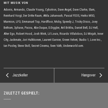
MIT MUSIK VON
Adonis, Armando, Claude Young, Cybotron, Dave Angel, Dave Clarke, Slam,
Reinhard Voigt, Der Dritte Raum, Attila Jahanvash, Pascal FEOS, Heiko MSO,
Marmion, LFO, Emmanuel Top, Hardfloor, Moby, Speedy J, Tricky Disco, Joey
Beltram, 3phase, Pacou, Abe Duque, D.Diggler, Aril Brikha, Daniel Bell, DJ Hell,
Alter Ego, Robert Hood, Josh Wink, Lil Louis, Ricardo Villalobos, DJ Misjah, Inner
CIty, Jackmate, Jori Hulkkonen, Laurent Garnier, Green Velvet, Studio 1, Love Inc.,
Ian Pooley, Steve Stoll, Secret Cinema, Sven Väth, Underworld uvm.
Jazzkeller
Hangover
ZULETZT GESPIELT: