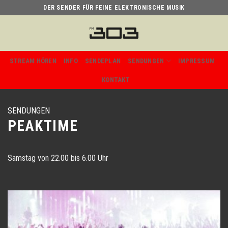
Skip
DER SENDER FÜR FEINE ELEKTRONISCHE MUSIK
to
content
STREAM HÖREN
INFO
SENDEPLAN
SENDUNGEN
IMPRESSUM
KONTAKT
SENDUNGEN
PEAKTIME
Samstag von 22.00 bis 6.00 Uhr